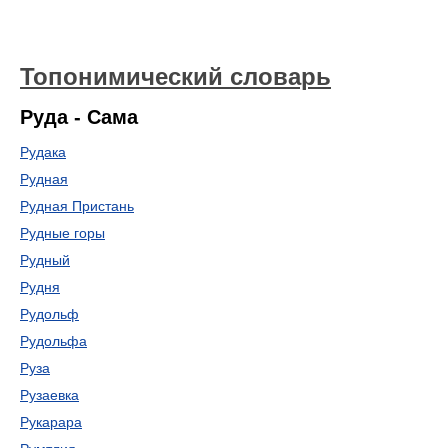
Топонимический словарь
Руда - Сама
Рудака
Рудная
Рудная Пристань
Рудные горы
Рудный
Рудня
Рудольф
Рудольфа
Руза
Рузаевка
Рукарара