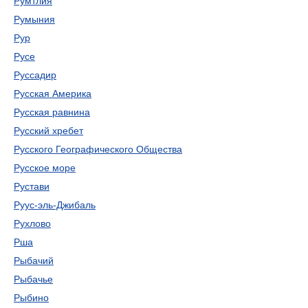
Румтлия
Румыния
Рур
Русе
Руссадир
Русская Америка
Русская равнина
Русский хребет
Русского Географического Общества
Русское море
Рустави
Руус-эль-Джибаль
Рухлово
Рша
Рыбачий
Рыбачье
Рыбино